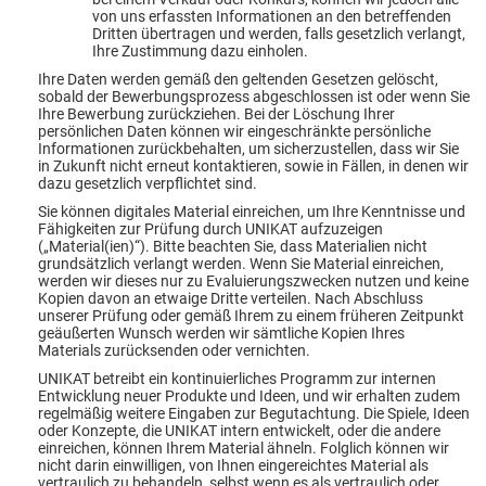
von uns erfassten Informationen an den betreffenden
Dritten übertragen und werden, falls gesetzlich verlangt,
Ihre Zustimmung dazu einholen.
Ihre Daten werden gemäß den geltenden Gesetzen gelöscht,
sobald der Bewerbungsprozess abgeschlossen ist oder wenn Sie
Ihre Bewerbung zurückziehen. Bei der Löschung Ihrer
persönlichen Daten können wir eingeschränkte persönliche
Informationen zurückbehalten, um sicherzustellen, dass wir Sie
in Zukunft nicht erneut kontaktieren, sowie in Fällen, in denen wir
dazu gesetzlich verpflichtet sind.
Sie können digitales Material einreichen, um Ihre Kenntnisse und
Fähigkeiten zur Prüfung durch UNIKAT aufzuzeigen
(„Material(ien)“). Bitte beachten Sie, dass Materialien nicht
grundsätzlich verlangt werden. Wenn Sie Material einreichen,
werden wir dieses nur zu Evaluierungszwecken nutzen und keine
Kopien davon an etwaige Dritte verteilen. Nach Abschluss
unserer Prüfung oder gemäß Ihrem zu einem früheren Zeitpunkt
geäußerten Wunsch werden wir sämtliche Kopien Ihres
Materials zurücksenden oder vernichten.
UNIKAT betreibt ein kontinuierliches Programm zur internen
Entwicklung neuer Produkte und Ideen, und wir erhalten zudem
regelmäßig weitere Eingaben zur Begutachtung. Die Spiele, Ideen
oder Konzepte, die UNIKAT intern entwickelt, oder die andere
einreichen, können Ihrem Material ähneln. Folglich können wir
nicht darin einwilligen, von Ihnen eingereichtes Material als
vertraulich zu behandeln, selbst wenn es als vertraulich oder