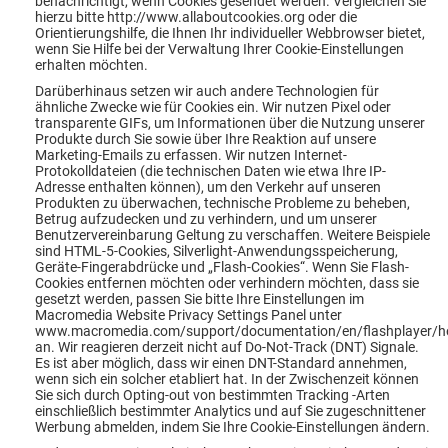
benachrichtigt, wenn Cookies gesendet werden. Vergleichen Sie
hierzu bitte http://www.allaboutcookies.org oder die
Orientierungshilfe, die Ihnen Ihr individueller Webbrowser bietet,
wenn Sie Hilfe bei der Verwaltung Ihrer Cookie-Einstellungen
erhalten möchten.
Darüberhinaus setzen wir auch andere Technologien für
ähnliche Zwecke wie für Cookies ein. Wir nutzen Pixel oder
transparente GIFs, um Informationen über die Nutzung unserer
Produkte durch Sie sowie über Ihre Reaktion auf unsere
Marketing-Emails zu erfassen. Wir nutzen Internet-
Protokolldateien (die technischen Daten wie etwa Ihre IP-
Adresse enthalten können), um den Verkehr auf unseren
Produkten zu überwachen, technische Probleme zu beheben,
Betrug aufzudecken und zu verhindern, und um unserer
Benutzervereinbarung Geltung zu verschaffen. Weitere Beispiele
sind HTML-5-Cookies, Silverlight-Anwendungsspeicherung,
Geräte-Fingerabdrücke und „Flash-Cookies“. Wenn Sie Flash-
Cookies entfernen möchten oder verhindern möchten, dass sie
gesetzt werden, passen Sie bitte Ihre Einstellungen im
Macromedia Website Privacy Settings Panel unter
www.macromedia.com/support/documentation/en/flashplayer/h
an. Wir reagieren derzeit nicht auf Do-Not-Track (DNT) Signale.
Es ist aber möglich, dass wir einen DNT-Standard annehmen,
wenn sich ein solcher etabliert hat. In der Zwischenzeit können
Sie sich durch Opting-out von bestimmten Tracking -Arten
einschließlich bestimmter Analytics und auf Sie zugeschnittener
Werbung abmelden, indem Sie Ihre Cookie-Einstellungen ändern.