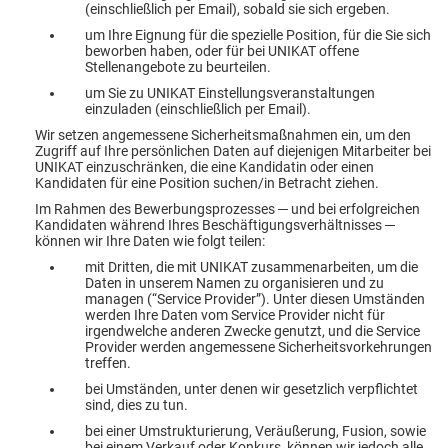
(einschließlich per Email), sobald sie sich ergeben.
um Ihre Eignung für die spezielle Position, für die Sie sich
beworben haben, oder für bei UNIKAT offene
Stellenangebote zu beurteilen.
um Sie zu UNIKAT Einstellungsveranstaltungen
einzuladen (einschließlich per Email).
Wir setzen angemessene Sicherheitsmaßnahmen ein, um den
Zugriff auf Ihre persönlichen Daten auf diejenigen Mitarbeiter bei
UNIKAT einzuschränken, die eine Kandidatin oder einen
Kandidaten für eine Position suchen/in Betracht ziehen.
Im Rahmen des Bewerbungsprozesses ─ und bei erfolgreichen
Kandidaten während Ihres Beschäftigungsverhältnisses ─
können wir Ihre Daten wie folgt teilen:
mit Dritten, die mit UNIKAT zusammenarbeiten, um die
Daten in unserem Namen zu organisieren und zu
managen (“Service Provider”). Unter diesen Umständen
werden Ihre Daten vom Service Provider nicht für
irgendwelche anderen Zwecke genutzt, und die Service
Provider werden angemessene Sicherheitsvorkehrungen
treffen.
bei Umständen, unter denen wir gesetzlich verpflichtet
sind, dies zu tun.
bei einer Umstrukturierung, Veräußerung, Fusion, sowie
bei einem Verkauf oder Konkurs, können wir jedoch alle